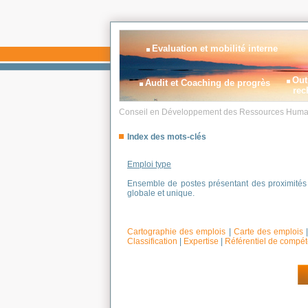
Evaluation et mobilité interne
Out
Audit et Coaching de progrès
rec
Conseil en Développement des Ressources Huma
Index des mots-clés
Emploi type
Ensemble de postes présentant des proximités 
globale et unique.
Cartographie des emplois
|
Carte des emplois
Classification
|
Expertise
|
Référentiel de compé