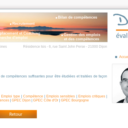
Bilan de compétences
Recrutement
placement et Coaching
Gestion des emplois
herche d'emploi
et des compétences
ines
Résidence Isis - 6, rue Saint John Perse - 21000 Dijon
Accue
de compétences suffisantes pour être étudiées et traitées de façon
|
Emploi type
|
Compétence
|
Emplois sensibles
|
Emplois critiques
|
tences
|
GPEC Dijon
|
GPEC
Côte d'Or
|
GPEC
Bourgogne