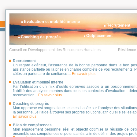
Evaluation et mobilité interne
Recrutement
Outplacement
Coaching de progrès
Conseil en Développement des Ressources Humaines
Résidence I
Recrutement
Un regard extérieur, l’assurance de la bonne personne dans le bon poste
assistance partielle ou la prise en charge complète de vos recrutements. 
côtés un partenaire de confiance....
En savoir plus
Evaluation et mobilité interne
Par l’utilisation d’un mix d’outils éprouvés associé à un positionnement 
fiabilité des analyses menées dans tous les contextes d’évaluation : détect
reconversion...
En savoir plus
Coaching de progrès
Mon approche est pragmatique : elle est basée sur l’analyse des situations d
la personne. Je l’aide à trouver ses propres solutions, afin qu’elle se les app
En savoir plus
Bilan de compétences
Mon engagement personnel réel et objectif optimise la réussite de cett
ensemble ses compétences et potentialités, afin de définir des projets profe