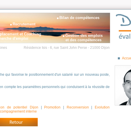
Bilan de compétences
Recrutement
placement et Coaching
Gestion des emplois
herche d'emploi
et des compétences
ines
Résidence Isis - 6, rue Saint John Perse - 21000 Dijon
Accue
he qui favorise le positionnement d'un salarié sur un nouveau poste,
n compte les paramètres personnels qui conduisent à la réussite de
ion de potentiel Dijon
|
Promotion
|
Reconversion
|
Evolution
compagnement interne