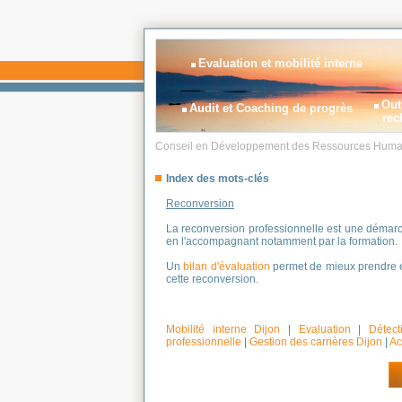
Evaluation et mobilité interne
Out
Audit et Coaching de progrès
rec
Conseil en Développement des Ressources Huma
Index des mots-clés
Reconversion
La reconversion professionnelle est une démarc
en l'accompagnant notamment par la formation.
Un
bilan d'évaluation
permet de mieux prendre e
cette reconversion.
Mobilité interne Dijon
|
Evaluation
|
Détect
professionnelle
|
Gestion des carrières Dijon
|
Ac