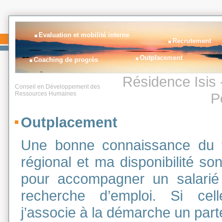
Evaluation et mobilité interne
Recrutement
Outplacement
Coaching de progrès
Résidence Isis 
Conseil en Développement des
Ressources Humaines
P
Outplacement
Une bonne connaissance du 
régional et ma disponibilité so
pour accompagner un salarié 
recherche d’emploi. Si celle
j’associe à la démarche un parte